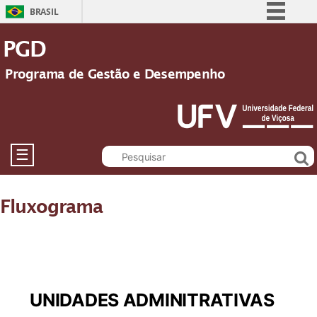
BRASIL
Simplifique!
PGD
Comunica BR
Programa de Gestão e Desempenho
Participe
Acesso à informação
Legislação
Canais
☰
Fluxograma
UNIDADES ADMINITRATIVAS