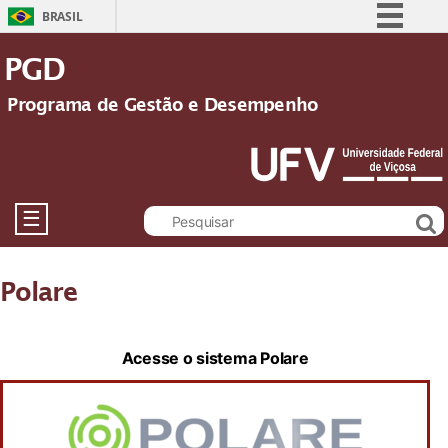
BRASIL
Simplifique!
PGD
Comunica BR
Programa de Gestão e Desempenho
Participe
Acesso à informação
Legislação
Canais
☰
Polare
Acesse o sistema Polare